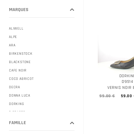
MARQUES
ALIWELL
ALPE
ARA
BIRKENSTOCK
BLACKSTONE
CAFE NOIR
DORKIN
COCO ABRICOT
D9514
DECRA
VERNIS NOIR
DONNA LUCA
99.00 €
59.00
DORKING
E.CRASTO
FUGITIVE
FAMILLE
GABOR