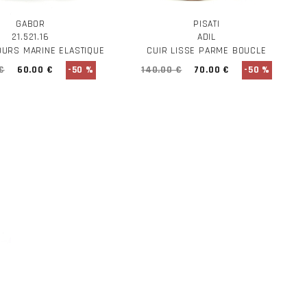
GABOR
PISATI
21.521.16
ADIL
OURS MARINE ELASTIQUE
CUIR LISSE PARME BOUCLE
€
60.00 €
-50 %
140.00 €
70.00 €
-50 %