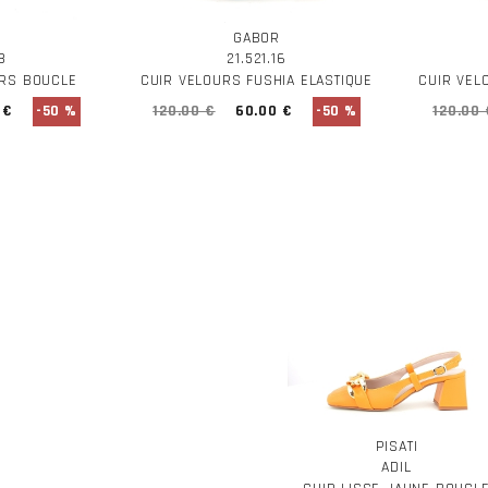
GABOR
8
21.521.16
ORS BOUCLE
CUIR VELOURS FUSHIA ELASTIQUE
CUIR VEL
 €
-50 %
120.00 €
60.00 €
-50 %
120.00 
PISATI
ADIL