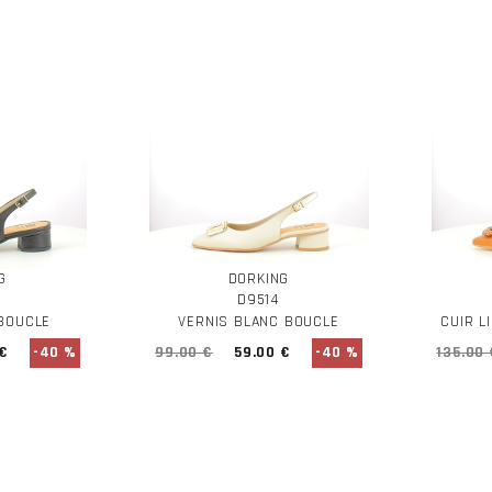
G
DORKING
D9514
 BOUCLE
VERNIS BLANC BOUCLE
CUIR L
 €
-40 %
99.00 €
59.00 €
-40 %
135.00 