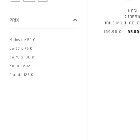
TOMMY HILFIGER
HOGL
TRIVER
7.10681
PRIX
TROPEZIENNE
TOILE MULTI COL
UNISA
189.90 €
95.00
WONDERS
Moins de 50 €
YOKONO
de 50 à 75 €
de 75 à 100 €
de 100 à 125 €
Plus de 125 €