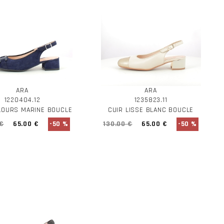
ARA
ARA
1220404.12
1235823.11
LOURS MARINE BOUCLE
CUIR LISSE BLANC BOUCLE
 €
65.00 €
-50 %
130.00 €
65.00 €
-50 %