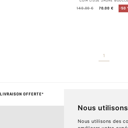
CUIR LISSE JAUNE BOUCL
140.00 €
70.00 €
-50
1
LIVRAISON OFFERTE*
CLICK & COLL
Nous utilison
CONTACT
Nous utilisons des c