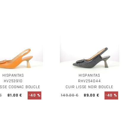
HISPANITAS
HISPANITAS
HV253910
RHV254044
ISSE COGNAC BOUCLE
CUIR LISSE NOIR BOUCLE
€
81.00 €
-40 %
149.00 €
89.00 €
-40 %