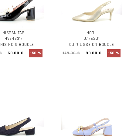
HISPANITAS
HOGL
HV243317
0.176201
NIS NOIR BOUCLE
CUIR LISSE OR BOUCLE
€
68.00 €
-50 %
179.90 €
90.00 €
-50 %