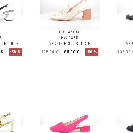
HISPANITAS
26
HV243317
NC BOUCLE
VERNIS ECRU BOUCLE
VER
 €
-50 %
135.00 €
68.00 €
-50 %
135.00 