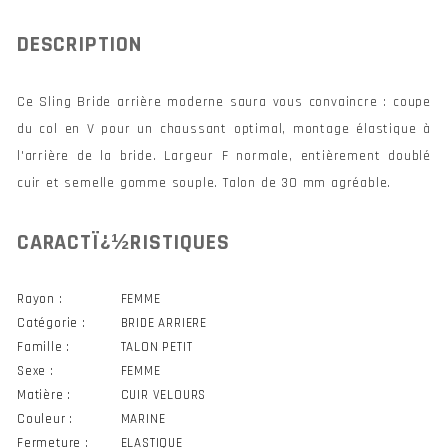
DESCRIPTION
Ce Sling Bride arrière moderne saura vous convaincre : coupe
du col en V pour un chaussant optimal, montage élastique à
l'arrière de la bride. Largeur F normale, entièrement doublé
cuir et semelle gomme souple. Talon de 30 mm agréable.
CARACTÏ¿½RISTIQUES
Rayon :
FEMME
Catégorie :
BRIDE ARRIERE
Famille :
TALON PETIT
Sexe :
FEMME
Matière :
CUIR VELOURS
Couleur :
MARINE
Fermeture :
ELASTIQUE