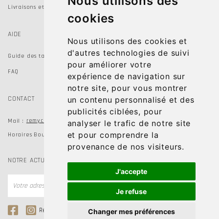
Nous utilisons des
Livraisons et Retours
cookies
AIDE
Nous utilisons des cookies et
d'autres technologies de suivi
Guide des tailles
pour améliorer votre
FAQ
expérience de navigation sur
notre site, pour vous montrer
CONTACT
un contenu personnalisé et des
publicités ciblées, pour
remychausseur@gmail.com
Mail :
analyser le trafic de notre site
et pour comprendre la
Horaires Boutiques du mardi au samedi de 9h à 19h
provenance de nos visiteurs.
NOTRE ACTUALITÉ
J'accepte
OK
Je refuse
Remy Chausseur
Remy Kids Shoes
Changer mes préférences