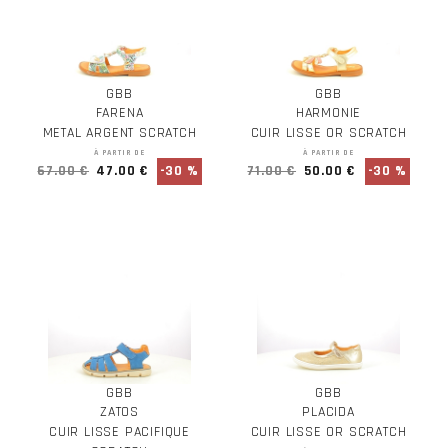
GBB
GBB
FARENA
HARMONIE
METAL ARGENT SCRATCH
CUIR LISSE OR SCRATCH
À PARTIR DE
À PARTIR DE
67.00 €
47.00 €
-30 %
71.00 €
50.00 €
-30 %
GBB
GBB
ZATOS
PLACIDA
CUIR LISSE PACIFIQUE
CUIR LISSE OR SCRATCH