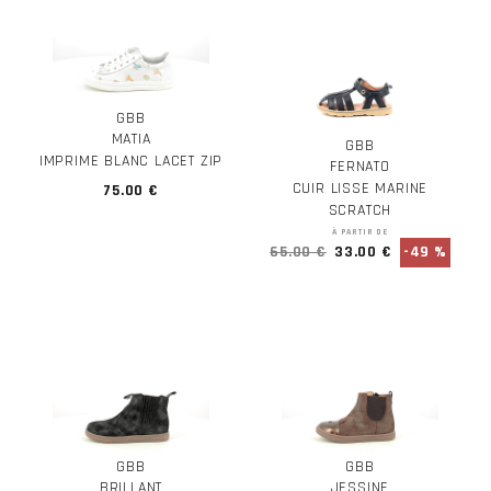
GBB
MATIA
GBB
IMPRIME BLANC LACET ZIP
FERNATO
CUIR LISSE MARINE
75.00 €
SCRATCH
À PARTIR DE
65.00 €
33.00 €
-49 %
GBB
GBB
BRILLANT
JESSINE