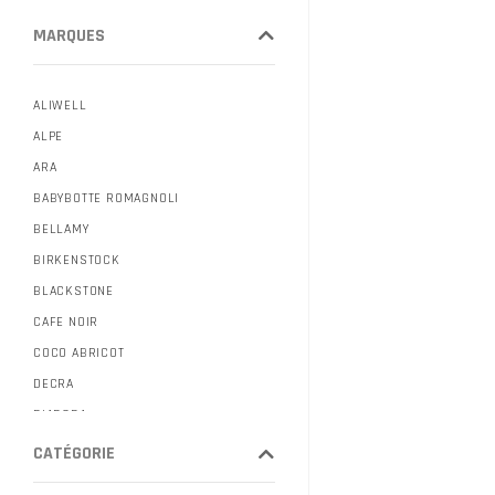
MARQUES
ALIWELL
ALPE
ARA
BABYBOTTE ROMAGNOLI
BELLAMY
BIRKENSTOCK
BLACKSTONE
CAFE NOIR
COCO ABRICOT
DECRA
DIADORA
DONNA LUCA
CATÉGORIE
DORKING