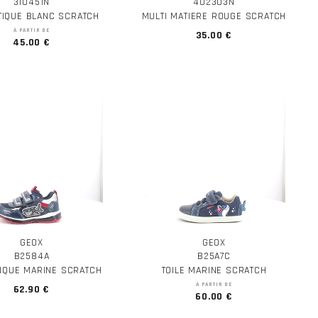
310451N
402303N
TIQUE BLANC SCRATCH
MULTI MATIERE ROUGE SCRATCH
À PARTIR DE
35.00 €
45.00 €
GEOX
GEOX
B2584A
B25A7C
IQUE MARINE SCRATCH
TOILE MARINE SCRATCH
À PARTIR DE
62.90 €
60.00 €