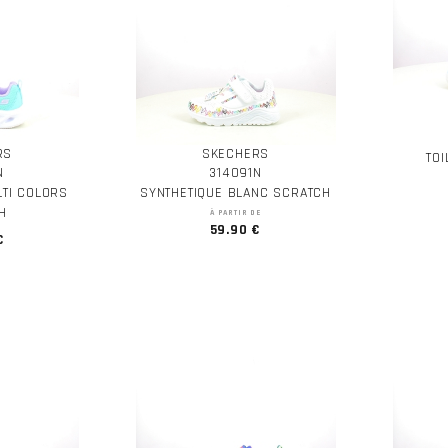
RS
SKECHERS
TO
N
314091N
LTI COLORS
SYNTHETIQUE BLANC SCRATCH
H
À PARTIR DE
59.90 €
€