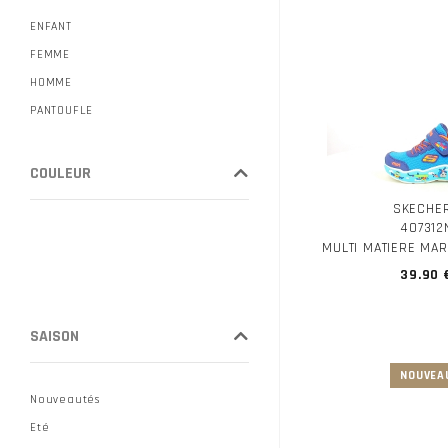
ENFANT
FEMME
HOMME
PANTOUFLE
COULEUR
SKECHE
407312
MULTI MATIERE MA
39.90 
SAISON
Nouveautés
Eté