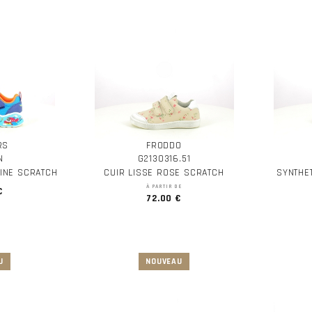
RS
FRODDO
N
G2130316.51
RINE SCRATCH
CUIR LISSE ROSE SCRATCH
SYNTHE
À PARTIR DE
€
72.00 €