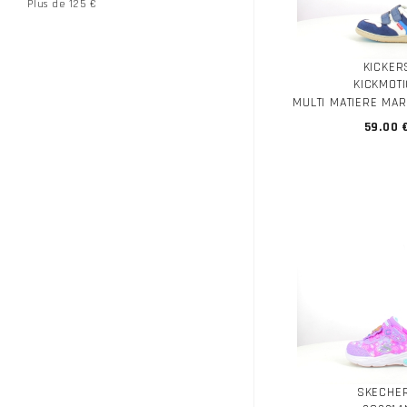
Plus de 125 €
KICKER
KICKMOT
MULTI MATIERE MA
59.00 
SKECHE