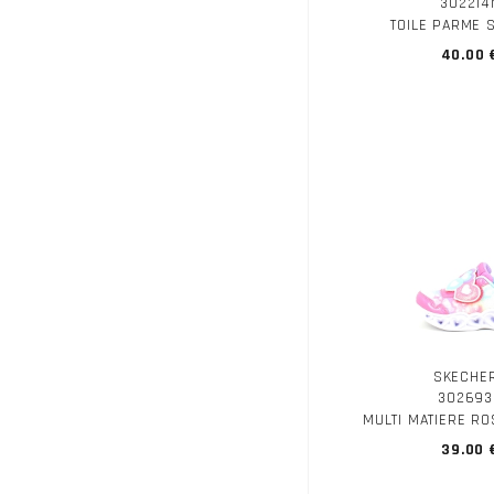
302214
TOILE PARME 
40.00 
SKECHE
302693
MULTI MATIERE R
39.00 