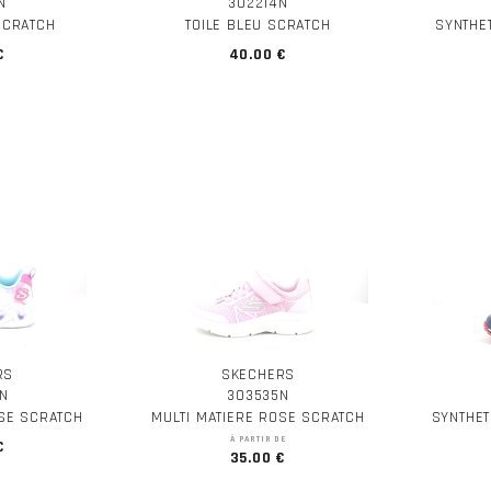
N
302214N
SCRATCH
TOILE BLEU SCRATCH
SYNTHE
€
40.00 €
RS
SKECHERS
N
303535N
OSE SCRATCH
MULTI MATIERE ROSE SCRATCH
SYNTHET
À PARTIR DE
€
35.00 €