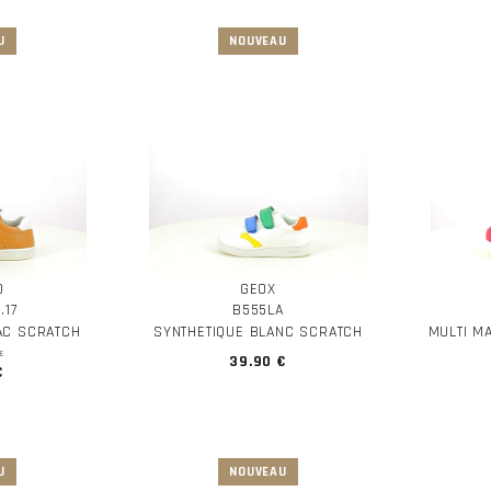
O
GEOX
.17
B555LA
AC SCRATCH
SYNTHETIQUE BLANC SCRATCH
MULTI M
E
39.90 €
€