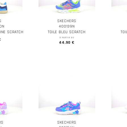
S
SKECHERS
ION
400139N
RINE SCRATCH
TOILE BLEU SCRATCH
TO
À PARTIR DE
€
44.90 €
RS
SKECHERS