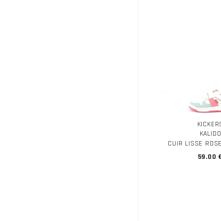
KICKER
KALID
CUIR LISSE ROS
59.00 