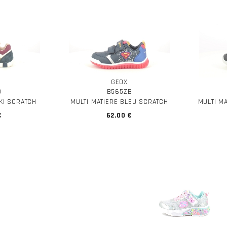
GEOX
D
B565ZB
KI SCRATCH
MULTI MATIERE BLEU SCRATCH
MULTI M
€
62.00 €