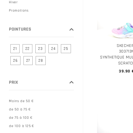
Hiver
Promotions
POINTURES
SKECHE
21
22
23
24
25
303713
SYNTHETIQUE MU
26
27
28
SCRATC
39.90 
PRIX
Moins de 50 €
de 50 à 75 €
de 75 à 100 €
de 100 à 125 €