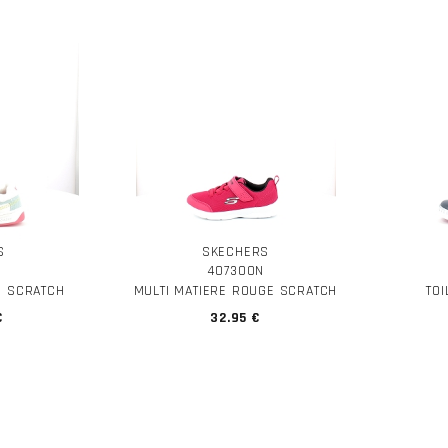
S
SKECHERS
O
407300N
E SCRATCH
MULTI MATIERE ROUGE SCRATCH
TO
€
32.95 €