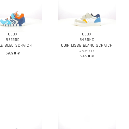
GEOX
GEOX
B3555D
B465NC
ILE BLEU SCRATCH
CUIR LISSE BLANC SCRATCH
À PARTIR DE
59.90 €
53.90 €