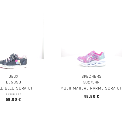
GEOX
SKECHERS
B35D5B
302754N
ILE BLEU SCRATCH
MULTI MATIERE PARME SCRATCH
À PARTIR DE
49.90 €
58.00 €