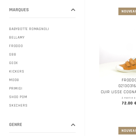
MARQUES
BABYBOTTE ROMAGNOLI
BELLAMY
FRODDO
GBB
GEOX
KICKERS
FRODD
MOD8
G2130316
PRIMIGI
CUIR LISSE COGN
SHOO POM
À PARTIR D
72.00 
SKECHERS
GENRE