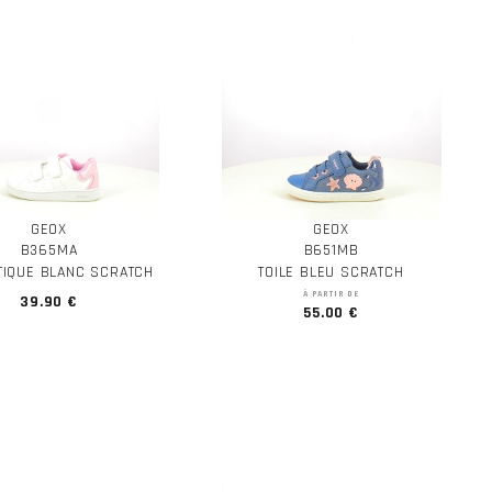
GEOX
GEOX
B365MA
B651MB
TIQUE BLANC SCRATCH
TOILE BLEU SCRATCH
À PARTIR DE
39.90 €
55.00 €