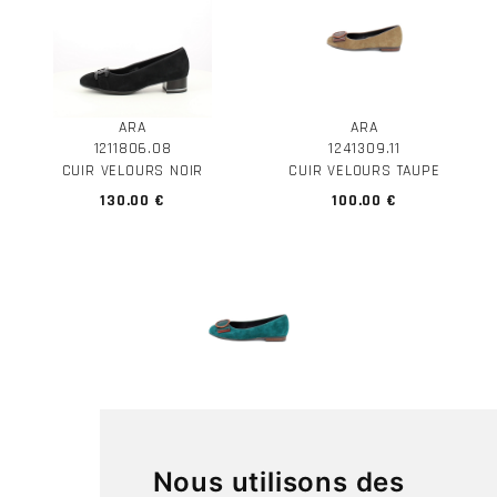
ARA
ARA
1211806.08
1241309.11
CUIR VELOURS NOIR
CUIR VELOURS TAUPE
130.00 €
100.00 €
ARA
1241309.11
CUIR VELOURS VERT
Nous utilisons des
100.00 €