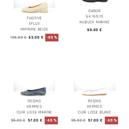
GABOR
64.169.10
FUGITIVE
NUBUCK MARINE
EFLUV
IMPRIME BEIGE
99.00 €
105.00 €
63.00 €
-40 %
REQINS
REQINS
HERMES
HERMES
CUIR LISSE MARINE
CUIR LISSE BLANC
95.00 €
57.00 €
-40 %
95.00 €
57.00 €
-40 %