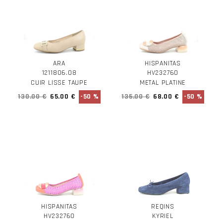
ARA
HISPANITAS
1211806.08
HV232760
CUIR LISSE TAUPE
METAL PLATINE
130.00 €
65.00 €
-50 %
135.00 €
68.00 €
-50 %
HISPANITAS
REQINS
HV232760
KYRIEL