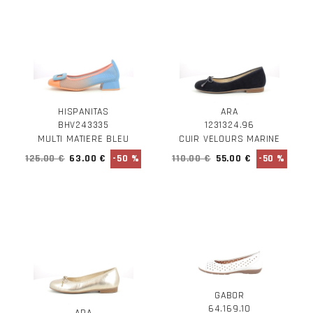
HISPANITAS
ARA
BHV243335
1231324.96
MULTI MATIERE BLEU
CUIR VELOURS MARINE
125.00 €
63.00 €
-50 %
110.00 €
55.00 €
-50 %
GABOR
64.169.10