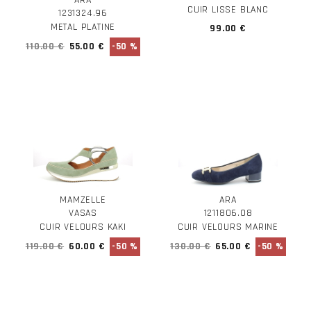
ARA
CUIR LISSE BLANC
1231324.96
METAL PLATINE
99.00 €
110.00 €
55.00 €
-50 %
MAMZELLE
ARA
VASAS
1211806.08
CUIR VELOURS KAKI
CUIR VELOURS MARINE
119.00 €
60.00 €
-50 %
130.00 €
65.00 €
-50 %