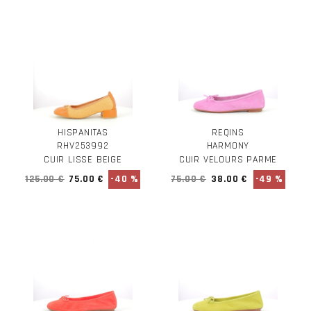
HISPANITAS
REQINS
RHV253992
HARMONY
CUIR LISSE BEIGE
CUIR VELOURS PARME
125.00 €
75.00 €
-40 %
75.00 €
38.00 €
-49 %