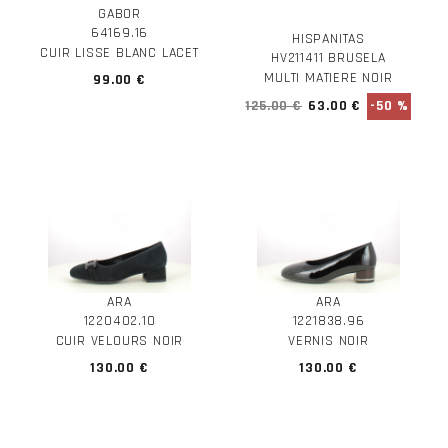
GABOR
64169.16
HISPANITAS
CUIR LISSE BLANC LACET
HV211411 BRUSELA
MULTI MATIERE NOIR
99.00 €
125.00 €
63.00 €
-50 %
ARA
ARA
1220402.10
1221838.96
CUIR VELOURS NOIR
VERNIS NOIR
130.00 €
130.00 €