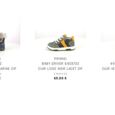
I
PRIMIGI
2
BABY DRIVER 6903733
49
ARINE ZIP
CUIR LISSE NOIR LACET ZIP
CUIR V
E
À PARTIR DE
€
65.00 €