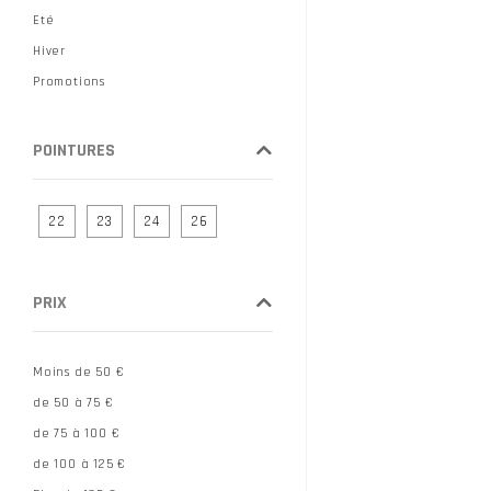
LA MAISON DE L ESPADRILLE
Eté
LATELIER TROPEZIEN
Hiver
LIU JO
Promotions
LLOYD
MAMZELLE
POINTURES
MEPHISTO
MINKA DESIGN
22
23
24
26
MKD
MOD8
MYMA
PRIX
NERO GIARDINI
PALLADIUM
Moins de 50 €
PATAUGAS
de 50 à 75 €
PELLET
de 75 à 100 €
PETER KAISER
de 100 à 125 €
PIKOLINOS