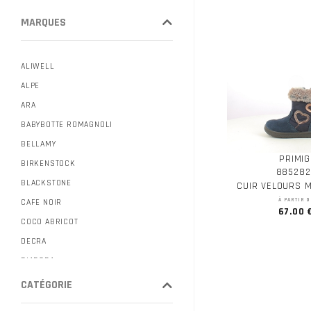
MARQUES
ALIWELL
ALPE
ARA
BABYBOTTE ROMAGNOLI
BELLAMY
PRIMIG
BIRKENSTOCK
885282
BLACKSTONE
CUIR VELOURS M
À PARTIR D
CAFE NOIR
67.00 
COCO ABRICOT
DECRA
DIADORA
DONNA LUCA
CATÉGORIE
DORKING