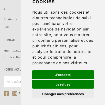
cookies
AIDE
Nous utilisons des cookies et
d'autres technologies de suivi
Guide des tailles
pour améliorer votre
FAQ
expérience de navigation sur
notre site, pour vous montrer
un contenu personnalisé et des
CONTACT
publicités ciblées, pour
remychausseur@gmail.com
Mail :
analyser le trafic de notre site
et pour comprendre la
Horaires Boutiques du mardi au samedi de 9h à 19h
provenance de nos visiteurs.
NOTRE ACTUALITÉ
J'accepte
OK
Je refuse
Remy Chausseur
Remy Kids Shoes
Changer mes préférences
Paramètres des cookies