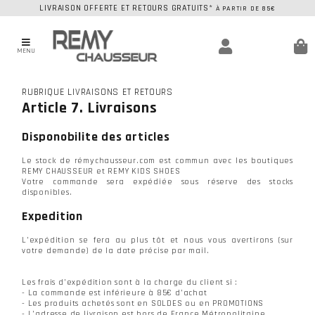
LIVRAISON OFFERTE ET RETOURS GRATUITS*
À PARTIR DE 85€
MENU
RUBRIQUE LIVRAISONS ET RETOURS
Article 7. Livraisons
Disponobilite des articles
Le stock de rémychausseur.com est commun avec les boutiques
REMY CHAUSSEUR et REMY KIDS SHOES
Votre commande sera expédiée sous réserve des stocks
disponibles.
Expedition
L’expédition se fera au plus tôt et nous vous avertirons (sur
votre demande) de la date précise par mail.
Les frais d’expédition sont à la charge du client si :
- La commande est inférieure à 85€ d’achat
- Les produits achetés sont en SOLDES ou en PROMOTIONS
- L’adresse de livraison est hors de France Métropolitaine