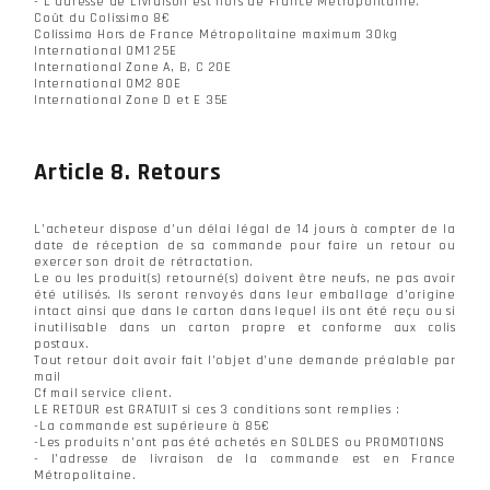
- L’adresse de Livraison est hors de France Métropolitaine.
Coût du Colissimo 8€
Colissimo Hors de France Métropolitaine maximum 30kg
International OM1 25E
International Zone A, B, C 20E
International OM2 80E
International Zone D et E 35E
Article 8. Retours
L’acheteur dispose d’un délai légal de 14 jours à compter de la
date de réception de sa commande pour faire un retour ou
exercer son droit de rétractation.
Le ou les produit(s) retourné(s) doivent être neufs, ne pas avoir
été utilisés. Ils seront renvoyés dans leur emballage d’origine
intact ainsi que dans le carton dans lequel ils ont été reçu ou si
inutilisable dans un carton propre et conforme aux colis
postaux.
Tout retour doit avoir fait l’objet d’une demande préalable par
mail
Cf mail service client.
LE RETOUR est GRATUIT si ces 3 conditions sont remplies :
-La commande est supérieure à 85€
-Les produits n’ont pas été achetés en SOLDES ou PROMOTIONS
- l’adresse de livraison de la commande est en France
Métropolitaine.