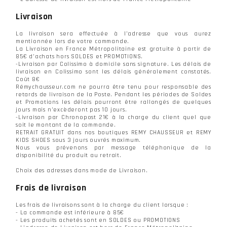
Livraison
La livraison sera effectuée à l’adresse que vous aurez
mentionnée lors de votre commande.
La Livraison en France Métropolitaine est gratuite à partir de
85€ d’achats hors SOLDES et PROMOTIONS.
-Livraison par Colissimo à domicile sans signature. Les délais de
livraison en Colissimo sont les délais généralement constatés.
Coût 8€
Rémychausseur.com ne pourra être tenu pour responsable des
retards de livraison de la Poste. Pendant les périodes de Soldes
et Promotions les délais pourront être rallongés de quelques
jours mais n’excèderont pas 10 jours.
-Livraison par Chronopost 21€ à la charge du client quel que
soit le montant de la commande.
RETRAIT GRATUIT dans nos boutiques REMY CHAUSSEUR et REMY
KIDS SHOES sous 3 jours ouvrés maximum.
Nous vous prévenons par message téléphonique de la
disponibilité du produit au retrait.
Choix des adresses dans mode de Livraison.
Frais de livraison
Les frais de livraisons sont à la charge du client lorsque :
- La commande est inférieure à 85€
- Les produits achetés sont en SOLDES ou PROMOTIONS