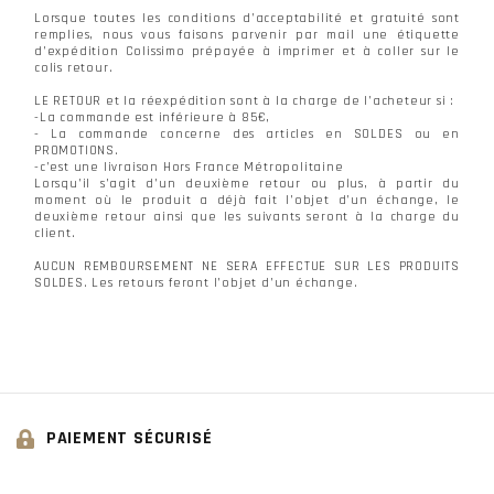
Lorsque toutes les conditions d’acceptabilité et gratuité sont
remplies, nous vous faisons parvenir par mail une étiquette
d’expédition Colissimo prépayée à imprimer et à coller sur le
colis retour.
LE RETOUR et la réexpédition sont à la charge de l’acheteur si :
-La commande est inférieure à 85€,
- La commande concerne des articles en SOLDES ou en
PROMOTIONS.
-c’est une livraison Hors France Métropolitaine
Lorsqu’il s’agit d’un deuxième retour ou plus, à partir du
moment où le produit a déjà fait l’objet d’un échange, le
deuxième retour ainsi que les suivants seront à la charge du
client.
AUCUN REMBOURSEMENT NE SERA EFFECTUE SUR LES PRODUITS
SOLDES. Les retours feront l’objet d’un échange.
PAIEMENT SÉCURISÉ