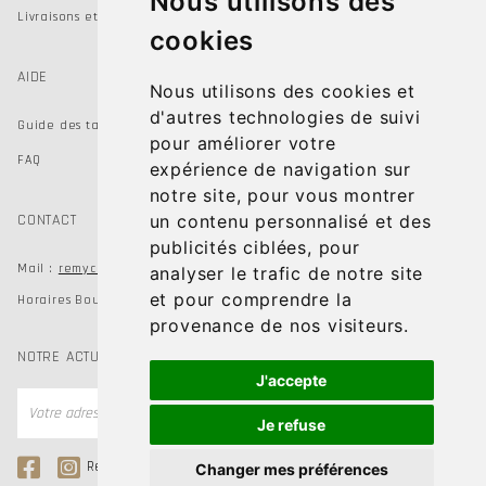
Nous utilisons des
Livraisons et Retours
cookies
AIDE
Nous utilisons des cookies et
d'autres technologies de suivi
Guide des tailles
pour améliorer votre
FAQ
expérience de navigation sur
notre site, pour vous montrer
CONTACT
un contenu personnalisé et des
publicités ciblées, pour
remychausseur@gmail.com
Mail :
analyser le trafic de notre site
et pour comprendre la
Horaires Boutiques du mardi au samedi de 9h à 19h
provenance de nos visiteurs.
NOTRE ACTUALITÉ
J'accepte
OK
Je refuse
Remy Chausseur
Remy Kids Shoes
Changer mes préférences