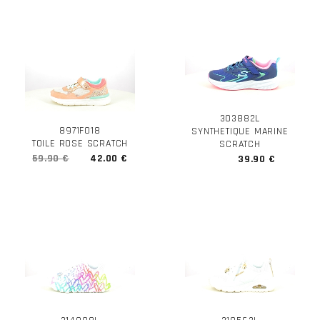
303882L
8971F018
SYNTHETIQUE MARINE
TOILE ROSE SCRATCH
SCRATCH
59.90 €
42.00 €
39.90 €