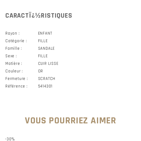
CARACTÏ¿½RISTIQUES
Rayon :
ENFANT
Catégorie :
FILLE
Famille :
SANDALE
Sexe :
FILLE
Matière :
CUIR LISSE
Couleur :
OR
Fermeture :
SCRATCH
Référence :
5414301
VOUS POURRIEZ AIMER
-30%