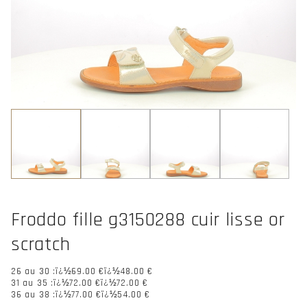
Froddo fille g3150288 cuir lisse or
scratch
26 au 30 :ï¿½
69.00 €
ï¿½48.00 €
31 au 35 :ï¿½
72.00 €
ï¿½72.00 €
36 au 38 :ï¿½
77.00 €
ï¿½54.00 €