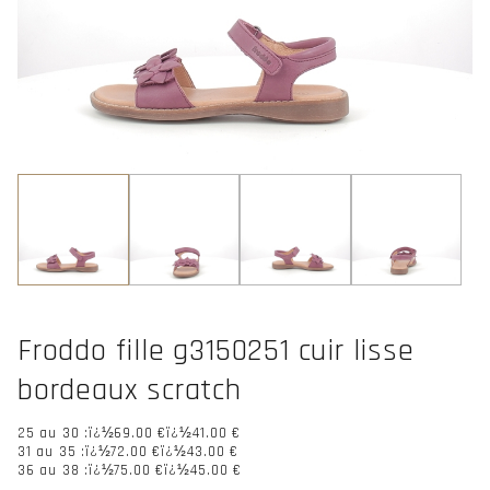
Froddo fille g3150251 cuir lisse
bordeaux scratch
25 au 30 :ï¿½
69.00 €
ï¿½41.00 €
31 au 35 :ï¿½
72.00 €
ï¿½43.00 €
36 au 38 :ï¿½
75.00 €
ï¿½45.00 €