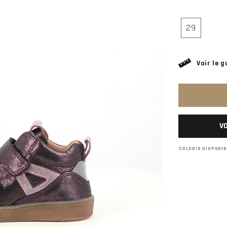
29
Voir le g
VO
COLORIS DISPONI