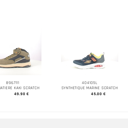
8967111
404105L
MATIERE KAKI SCRATCH
SYNTHETIQUE MARINE SCRATCH
49.90 €
45.00 €
ECT
SERVICE CLIENT