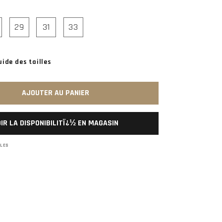
29
31
33
uide des tailles
AJOUTER AU PANIER
IR LA DISPONIBILITÏ¿½ EN MAGASIN
BLES