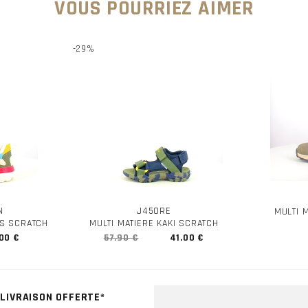
VOUS POURRIEZ AIMER
-29%
N
J450RE
MULTI 
RS SCRATCH
MULTI MATIERE KAKI SCRATCH
00 €
57.90 €
41.00 €
LIVRAISON OFFERTE*
CLICK & COLL