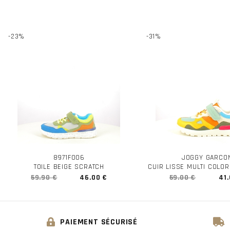
-23%
-31%
8971F006
JOGGY GARCO
TOILE BEIGE SCRATCH
CUIR LISSE MULTI COLO
59.90 €
46.00 €
59.00 €
41.
PAIEMENT SÉCURISÉ