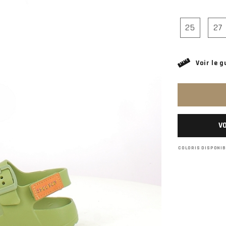
25
27
Voir le g
VO
COLORIS DISPONI