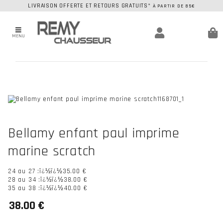
LIVRAISON OFFERTE ET RETOURS GRATUITS*
À PARTIR DE 85€
MENU
Bellamy enfant paul imprime
marine scratch
24 au 27 :ï¿½
ï¿½35.00 €
28 au 34 :ï¿½
ï¿½38.00 €
35 au 38 :ï¿½
ï¿½40.00 €