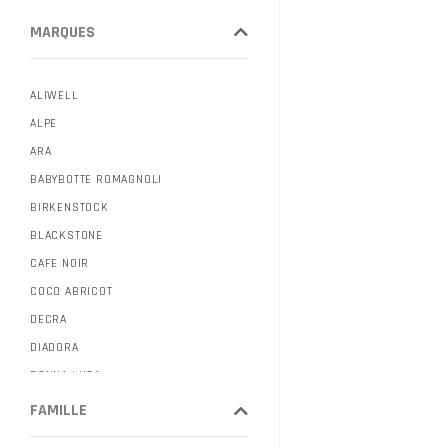
MARQUES
ALIWELL
ALPE
ARA
BABYBOTTE ROMAGNOLI
BIRKENSTOCK
BLACKSTONE
CAFE NOIR
COCO ABRICOT
DECRA
DIADORA
DONNA LUCA
DORKING
FAMILLE
E.CRASTO