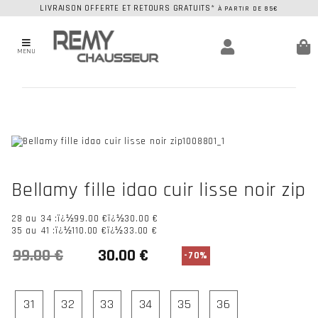
LIVRAISON OFFERTE ET RETOURS GRATUITS*
À PARTIR DE 85€
MENU
Bellamy fille idao cuir lisse noir zip
28 au 34 :ï¿½
99.00 €
ï¿½30.00 €
35 au 41 :ï¿½
110.00 €
ï¿½33.00 €
-70%
31
32
33
34
35
36