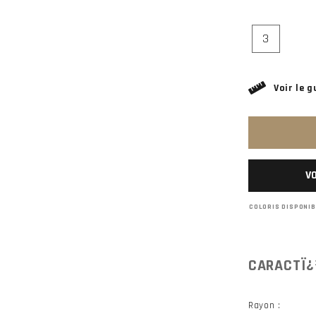
3
Voir le g
VO
COLORIS DISPONI
CARACTÏ¿
Rayon :